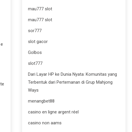
mau777 slot
mau777 slot
sor777
slot gacor
 e
Golbos
slot777
Dari Layar HP ke Dunia Nyata: Komunitas yang
Terbentuk dari Pertemanan di Grup Mahjong
ute
Ways
menangbet88
casino en ligne argent réel
casino non aams