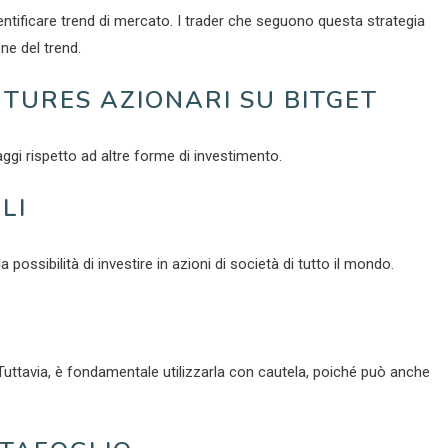
identificare trend di mercato. I trader che seguono questa strategia
ne del trend.
UTURES AZIONARI SU BITGET
aggi rispetto ad altre forme di investimento.
LI
possibilità di investire in azioni di società di tutto il mondo.
i. Tuttavia, è fondamentale utilizzarla con cautela, poiché può anche