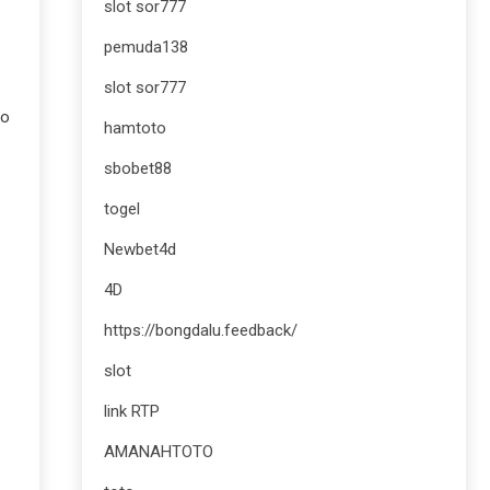
slot sor777
pemuda138
slot sor777
zo
hamtoto
sbobet88
togel
Newbet4d
4D
https://bongdalu.feedback/
slot
link RTP
AMANAHTOTO