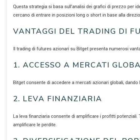
Questa strategia si basa sull’analisi dei grafici di prezzo per 
cercano di entrare in posizioni long o short in base alla direzio
VANTAGGI DEL TRADING DI F
Il trading di futures azionari su Bitget presenta numerosi vant
1. ACCESSO A MERCATI GLOBA
Bitget consente di accedere a mercati azionari globali, dando la 
2. LEVA FINANZIARIA
La leva finanziaria consente di amplificare i profitti potenzial
amplificare le perdite.