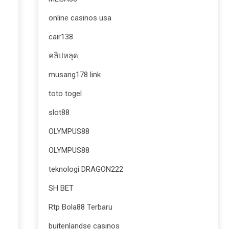
online casinos usa
cair138
คลิปหลุด
musang178 link
toto togel
slot88
OLYMPUS88
OLYMPUS88
teknologi DRAGON222
SH BET
Rtp Bola88 Terbaru
buitenlandse casinos