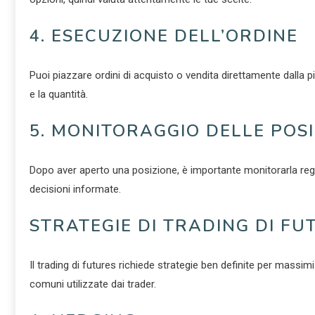
4. ESECUZIONE DELL’ORDINE
Puoi piazzare ordini di acquisto o vendita direttamente dalla p
e la quantità.
5. MONITORAGGIO DELLE POSI
Dopo aver aperto una posizione, è importante monitorarla regol
decisioni informate.
STRATEGIE DI TRADING DI FU
Il trading di futures richiede strategie ben definite per massimi
comuni utilizzate dai trader.