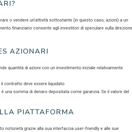
ARI?
rare o vendere un’attività sottostante (in questo caso, azioni) a un
nto finanziario consente agli investitori di speculare sulla direzion
ES AZIONARI
nde quantità di azioni con un investimento iniziale relativamente
 il contratto deve essere liquidato.
e è una somma di denaro depositata come garanzia. Se il valore del
ULLA PIATTAFORMA
o notorietà grazie alla sua interfaccia user-friendly e alle sue