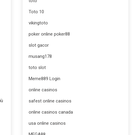
toto
Toto 10
vikingtoto
poker online poker88
slot gacor
musang178
toto slot
Meme889 Login
online casinos
iù
safest online casinos
online casinos canada
usa online casinos
MEGA88