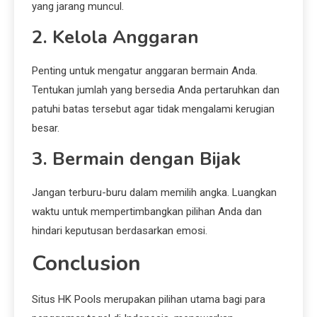
yang jarang muncul.
2. Kelola Anggaran
Penting untuk mengatur anggaran bermain Anda.
Tentukan jumlah yang bersedia Anda pertaruhkan dan
patuhi batas tersebut agar tidak mengalami kerugian
besar.
3. Bermain dengan Bijak
Jangan terburu-buru dalam memilih angka. Luangkan
waktu untuk mempertimbangkan pilihan Anda dan
hindari keputusan berdasarkan emosi.
Conclusion
Situs HK Pools merupakan pilihan utama bagi para