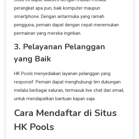
perangkat apa pun, baik komputer maupun
smartphone. Dengan antarmuka yang ramah
pengguna, pemain dapat dengan cepat menemukan
permainan yang mereka inginkan.
3. Pelayanan Pelanggan
yang Baik
HK Pools menyediakan layanan pelanggan yang
responsif. Pemain dapat menghubungi tim dukungan
melalui berbagai saluran, termasuk live chat dan email,
untuk mendapatkan bantuan kapan saja.
Cara Mendaftar di Situs
HK Pools