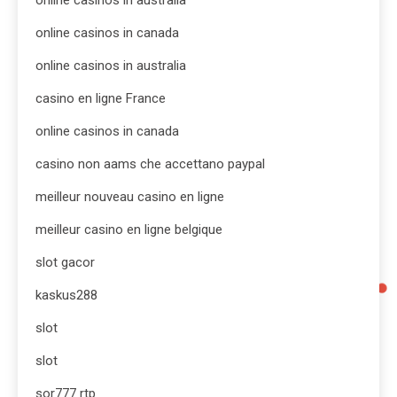
online casinos in canada
online casinos in australia
casino en ligne France
online casinos in canada
casino non aams che accettano paypal
meilleur nouveau casino en ligne
meilleur casino en ligne belgique
slot gacor
kaskus288
slot
slot
sor777 rtp