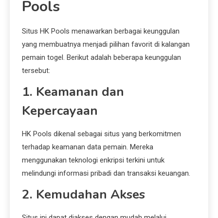
Pools
Situs HK Pools menawarkan berbagai keunggulan
yang membuatnya menjadi pilihan favorit di kalangan
pemain togel. Berikut adalah beberapa keunggulan
tersebut:
1. Keamanan dan
Kepercayaan
HK Pools dikenal sebagai situs yang berkomitmen
terhadap keamanan data pemain. Mereka
menggunakan teknologi enkripsi terkini untuk
melindungi informasi pribadi dan transaksi keuangan.
2. Kemudahan Akses
Situs ini dapat diakses dengan mudah melalui