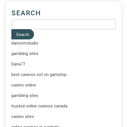
SEARCH
Search
dansomstudio
gambling sites
Dana77
best casinos not on gamstop
casino online
gambling sites
trusted online casinos canada
casino sites
online casinos in australia