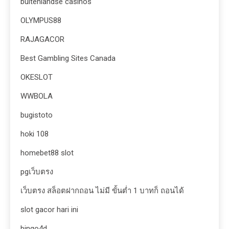
buitenlandse casinos
OLYMPUS88
RAJAGACOR
Best Gambling Sites Canada
OKESLOT
WWBOLA
bugistoto
hoki 108
homebet88 slot
pgเว็บตรง
เว็บตรง สล็อตฝากถอน ไม่มี ขั้นต่ำ 1 บาทก็ ถอนได้
slot gacor hari ini
bingo4d