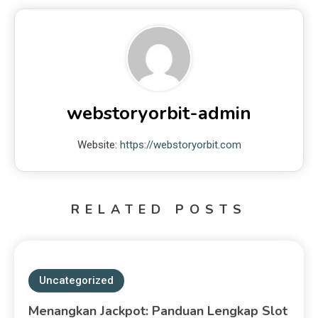
webstoryorbit-admin
Website:
https://webstoryorbit.com
RELATED POSTS
Uncategorized
Menangkan Jackpot: Panduan Lengkap Slot