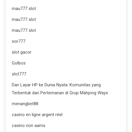
mau777 slot
mau777 slot
mau777 slot
sor777
slot gacor
Golbos
slot777
Dari Layar HP ke Dunia Nyata: Komunitas yang
Terbentuk dari Pertemanan di Grup Mahjong Ways
menangbet88
casino en ligne argent réel
casino non aams