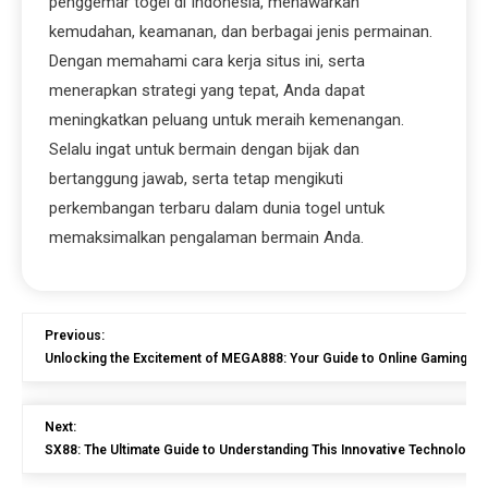
penggemar togel di Indonesia, menawarkan
kemudahan, keamanan, dan berbagai jenis permainan.
Dengan memahami cara kerja situs ini, serta
menerapkan strategi yang tepat, Anda dapat
meningkatkan peluang untuk meraih kemenangan.
Selalu ingat untuk bermain dengan bijak dan
bertanggung jawab, serta tetap mengikuti
perkembangan terbaru dalam dunia togel untuk
memaksimalkan pengalaman bermain Anda.
Previous:
Unlocking the Excitement of MEGA888: Your Guide to Online Gaming
Next:
SX88: The Ultimate Guide to Understanding This Innovative Technology