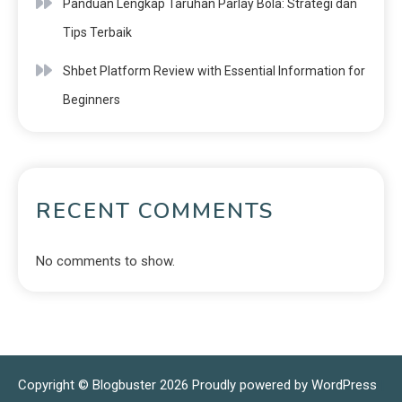
Panduan Lengkap Taruhan Parlay Bola: Strategi dan
Tips Terbaik
Shbet Platform Review with Essential Information for
Beginners
RECENT COMMENTS
No comments to show.
Copyright © Blogbuster 2026
Proudly powered by WordPress
|